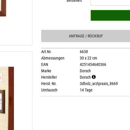
Bestellen
ANFRAGE
/ RÜCKRUF
Art.Nr.
6638
Abmessungen
30 x 22 cm
EAN
4251454640366
Marke
Dorsch
Hersteller
Dorsch
Herst.-Nr.
3dholz_arztpraxis_8669
Umtausch
14 Tage