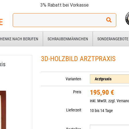
3% Rabatt bei Vorkasse
Ich
suche
ein
Geschenk
HENKE NACH BERUFEN
SCHRAUBENMÄNNCHEN
SONDERANGEBOTE
für:
3D-HOLZBILD ARZTPRAXIS
xis
Varianten
195,90 €
Preis
inkl. MwSt. zzgl.
Versan
Lieferzeit
10 bis 14 Tage