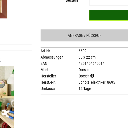
Bestellen
ANFRAGE
/ RÜCKRUF
Art.Nr.
6609
Abmessungen
30 x 22 cm
k
EAN
4251454640014
Marke
Dorsch
Hersteller
Dorsch
Herst.-Nr.
3dholz_elektriker_8695
Umtausch
14 Tage