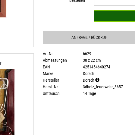
Bestellen
ANFRAGE
/ RÜCKRUF
Art.Nr.
6629
Abmessungen
30 x 22 cm
r
EAN
4251454640274
Marke
Dorsch
Hersteller
Dorsch
Herst.-Nr.
3dholz_feuerwehr_8657
Umtausch
14 Tage