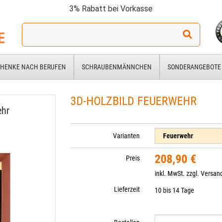
3% Rabatt bei Vorkasse
Ich
suche
ein
Geschenk
HENKE NACH BERUFEN
SCHRAUBENMÄNNCHEN
SONDERANGEBOTE
für:
3D-HOLZBILD FEUERWEHR
ehr
Varianten
208,90 €
Preis
inkl. MwSt. zzgl.
Versan
Lieferzeit
10 bis 14 Tage