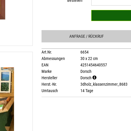
Bestellen
ANFRAGE
/ RÜCKRUF
Art.Nr.
6654
Abmessungen
30 x 22 cm
EAN
4251454640557
Marke
Dorsch
Hersteller
Dorsch
Herst.-Nr.
3dholz_klassenzimmer_8683
Umtausch
14 Tage