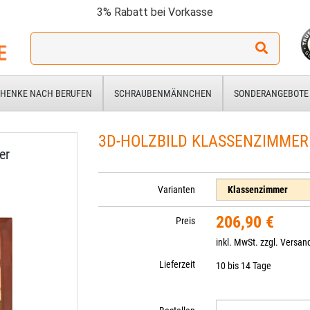
3% Rabatt bei Vorkasse
Ich
suche
ein
Geschenk
HENKE NACH BERUFEN
SCHRAUBENMÄNNCHEN
SONDERANGEBOTE
für:
3D-HOLZBILD KLASSENZIMMER
er
Varianten
206,90 €
Preis
inkl. MwSt. zzgl.
Versan
Lieferzeit
10 bis 14 Tage