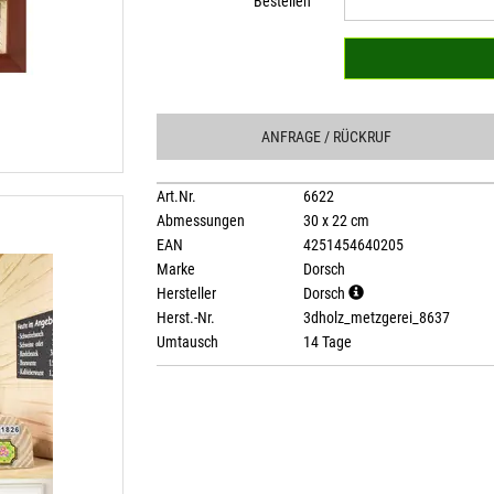
Bestellen
ANFRAGE
/ RÜCKRUF
Art.Nr.
6622
Abmessungen
30 x 22 cm
EAN
4251454640205
Marke
Dorsch
Hersteller
Dorsch
Herst.-Nr.
3dholz_metzgerei_8637
Umtausch
14 Tage