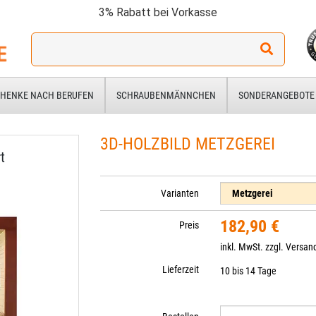
3% Rabatt bei Vorkasse
Ich
suche
ein
Geschenk
HENKE NACH BERUFEN
SCHRAUBENMÄNNCHEN
SONDERANGEBOTE
für:
3D-HOLZBILD METZGEREI
t
Varianten
182,90 €
Preis
inkl. MwSt. zzgl.
Versan
Lieferzeit
10 bis 14 Tage