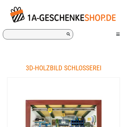
Ich
Menü e
suche
ein
Geschenk
für:
3D-HOLZBILD SCHLOSSEREI