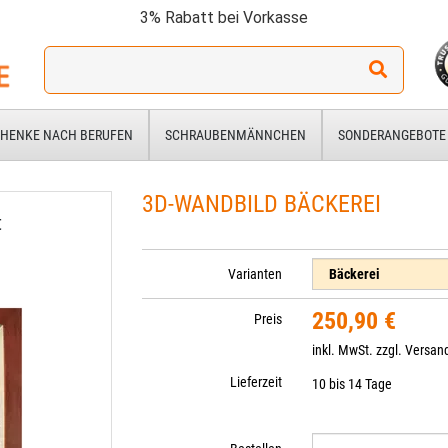
3% Rabatt bei Vorkasse
Ich
suche
ein
Geschenk
HENKE NACH BERUFEN
SCHRAUBENMÄNNCHEN
SONDERANGEBOTE
für:
3D-WANDBILD BÄCKEREI
t
Varianten
250,90 €
Preis
inkl. MwSt. zzgl.
Versan
Lieferzeit
10 bis 14 Tage