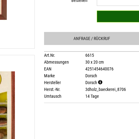
Bestellen
ANFRAGE
/ RÜCKRUF
Art.Nr.
6615
Abmessungen
30 x 20 cm
EAN
4251454640076
Marke
Dorsch
Hersteller
Dorsch
Herst.-Nr.
3dholz_baeckerei_8706
Umtausch
14 Tage