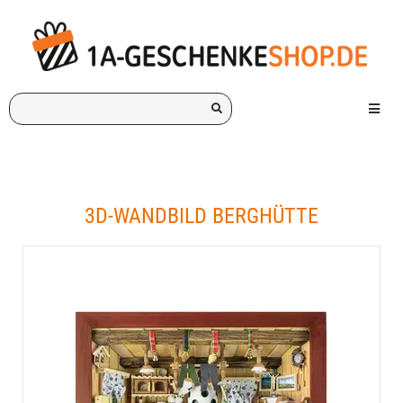
Ich
Menü e
suche
ein
Geschenk
für:
3D-WANDBILD BERGHÜTTE