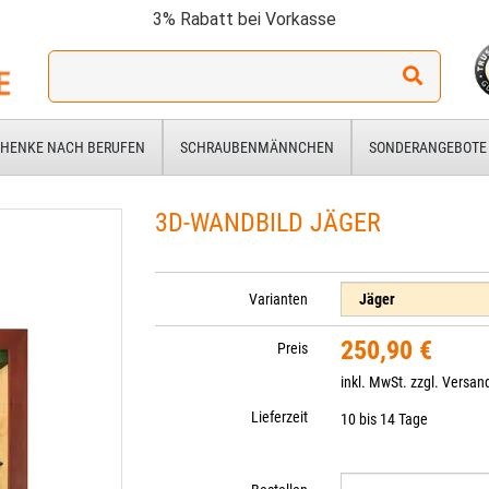
3% Rabatt bei Vorkasse
Ich
suche
ein
Geschenk
HENKE NACH BERUFEN
SCHRAUBENMÄNNCHEN
SONDERANGEBOTE
für:
3D-WANDBILD JÄGER
Varianten
250,90 €
Preis
inkl. MwSt. zzgl.
Versan
Lieferzeit
10 bis 14 Tage