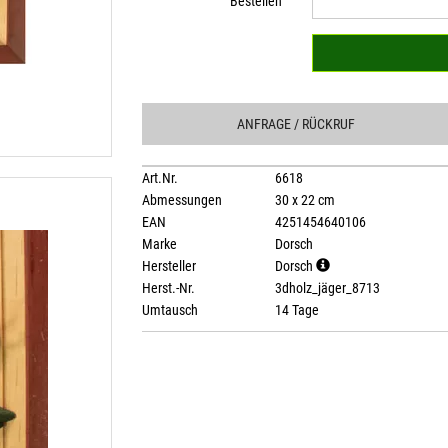
Bestellen
ANFRAGE
/ RÜCKRUF
Art.Nr.
6618
Abmessungen
30 x 22 cm
EAN
4251454640106
Marke
Dorsch
Hersteller
Dorsch
Herst.-Nr.
3dholz_jäger_8713
Umtausch
14 Tage