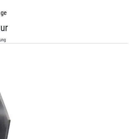
age
ur
dung