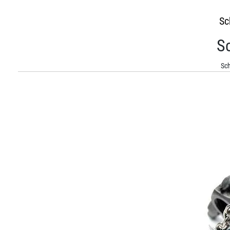
Sc
S
Sch