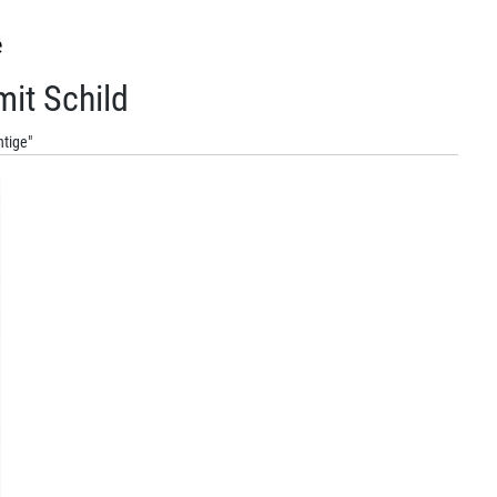
e
it Schild
htige"