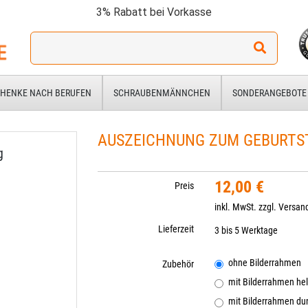
3% Rabatt bei Vorkasse
Ich
suche
ein
Geschenk
HENKE NACH BERUFEN
SCHRAUBENMÄNNCHEN
SONDERANGEBOTE
für:
AUSZEICHNUNG ZUM GEBURTS
g
12,00 €
Preis
inkl. MwSt. zzgl.
Versan
Lieferzeit
3 bis 5 Werktage
ohne Bilderrahmen
Zubehör
mit Bilderrahmen hel
mit Bilderrahmen dun