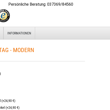
Persönliche Beratung
:
037369/84560
INFORMATIONEN
TAG - MODERN
d
l (+24,90 €)
kel (+24,90 €)