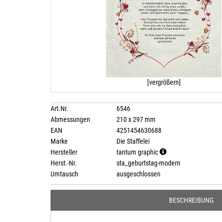
[vergrößern]
Art.Nr.
6546
Abmessungen
210 x 297 mm
EAN
4251454630688
Marke
Die Staffelei
Hersteller
tantum graphic
Herst.-Nr.
sta_geburtstag-modern
Umtausch
ausgeschlossen
BESCHREIBUNG