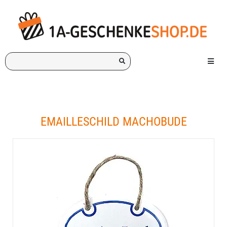
Ich
Menü e
suche
ein
Geschenk
für:
EMAILLESCHILD MACHOBUDE