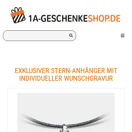
Ich
Menü e
suche
ein
Geschenk
für:
EXKLUSIVER STERN-ANHÄNGER MIT
INDIVIDUELLER WUNSCHGRAVUR