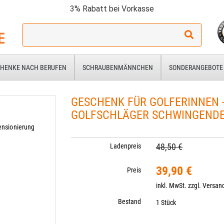
3% Rabatt bei Vorkasse
Ich
suche
ein
Geschenk
HENKE NACH BERUFEN
SCHRAUBENMÄNNCHEN
SONDERANGEBOTE
für:
GESCHENK FÜR GOLFERINNEN 
n
GOLFSCHLÄGER SCHWINGENDE
ensionierung
48,50 €
Ladenpreis
39,90 €
Preis
inkl. MwSt. zzgl.
Versan
Bestand
1 Stück