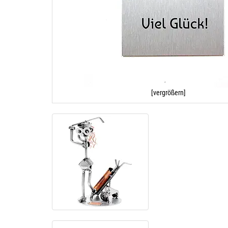
[vergrößern]