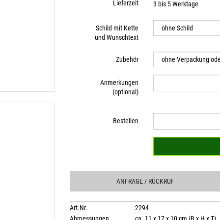
Lieferzeit
3 bis 5 Werktage
Schild mit Kette
und Wunschtext
Zubehör
Anmerkungen
(optional)
Bestellen
ANFRAGE
/ RÜCKRUF
Art.Nr.
2294
Abmessungen
ca. 11 x 17 x 10 cm (B x H x T)