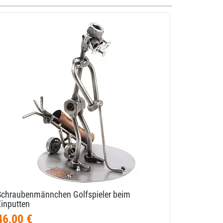
Schraubenmännchen Golfspieler beim
Schrauben
Einputten
46,00 €
46,00 €