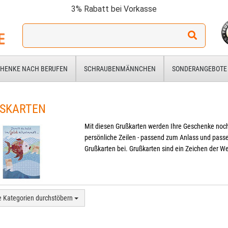
3% Rabatt bei Vorkasse
Ich
suche
ein
Geschenk
HENKE NACH BERUFEN
SCHRAUBENMÄNNCHEN
SONDERANGEBOTE
für:
SKARTEN
Mit diesen Grußkarten werden Ihre Geschenke noch p
persönliche Zeilen - passend zum Anlass und pas
Grußkarten bei. Grußkarten sind ein Zeichen der W
e Kategorien durchstöbern