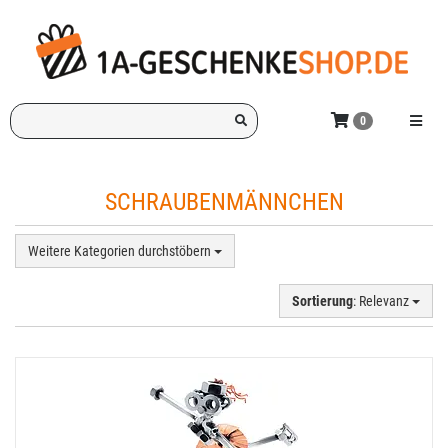
Zum
Hauptinhalt
springen
Ich
Menü e
0
suche
ein
Geschenk
SCHRAUBENMÄNNCHEN
für:
Weitere Kategorien durchstöbern
Sortierung
: Relevanz