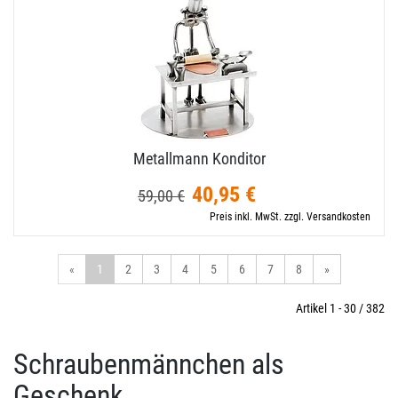
Metallmann Konditor
40,95 €
59,00 €
Preis inkl. MwSt. zzgl. Versandkosten
«
1
2
3
4
5
6
7
8
»
Artikel 1 - 30 / 382
Schraubenmännchen als
Geschenk