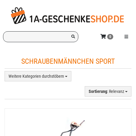
Zum
Hauptinhalt
springen
Ich
Menü e
0
suche
ein
Geschenk
SCHRAUBENMÄNNCHEN SPORT
für:
Weitere Kategorien durchstöbern
Sortierung
: Relevanz