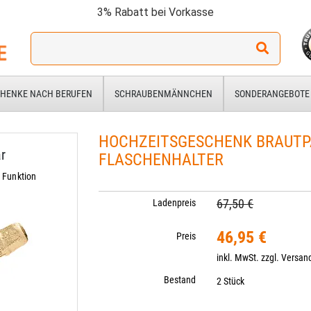
3% Rabatt bei Vorkasse
Ich
suche
ein
Geschenk
HENKE NACH BERUFEN
SCHRAUBENMÄNNCHEN
SONDERANGEBOTE
für:
HOCHZEITSGESCHENK BRAUTP
r
FLASCHENHALTER
 Funktion
67,50 €
Ladenpreis
46,95 €
Preis
inkl. MwSt. zzgl.
Versan
Bestand
2 Stück