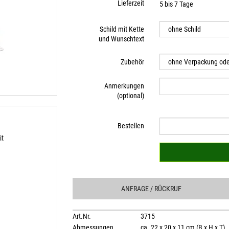
Lieferzeit
5 bis 7 Tage
Schild mit Kette
und Wunschtext
Zubehör
Anmerkungen
(optional)
Bestellen
it
ANFRAGE
/ RÜCKRUF
Art.Nr.
3715
Abmessungen
ca. 22 x 20 x 11 cm (B x H x T)