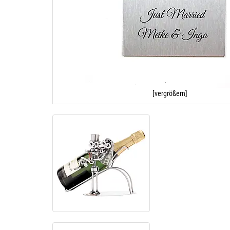
[vergrößern]