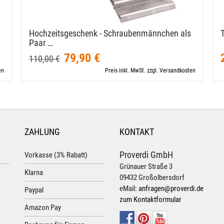
Hochzeitsgeschenk - Schraubenmännchen als
T
Paar …
79,90 €
110,00 €
en
Preis inkl. MwSt. zzgl. Versandkosten
ZAHLUNG
KONTAKT
Proverdi GmbH
Vorkasse (3% Rabatt)
Grünauer Straße 3
Klarna
09432 Großolbersdorf
eMail:
anfragen@proverdi.de
Paypal
zum Kontaktformular
Amazon Pay