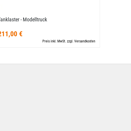
anklaster - Modelltruck
Modelltrak
211,00 €
204,50
Preis inkl. MwSt. zzgl. Versandkosten