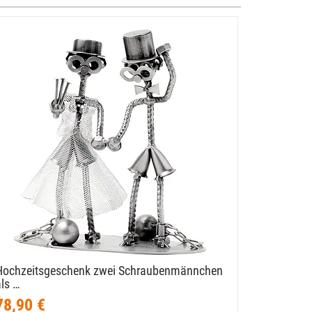
Hochzeitsgeschenk zwei Schraubenmännchen
Schraube
als …
78,90 €
49,90 €