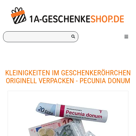
Ich
Menü e
suche
ein
Geschenk
für:
KLEINIGKEITEN IM GESCHENKERÖHRCHEN
ORIGINELL VERPACKEN - PECUNIA DONUM