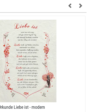
Urkunde Liebe ist - modern
Urkunde L