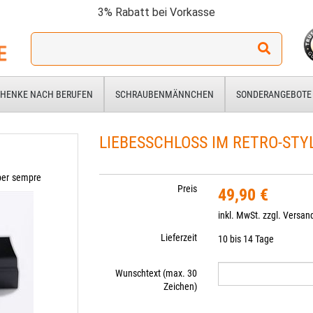
3% Rabatt bei Vorkasse
Ich
suche
ein
Geschenk
HENKE NACH BERUFEN
SCHRAUBENMÄNNCHEN
SONDERANGEBOTE
für:
LIEBESSCHLOSS IM RETRO-STY
 per sempre
Preis
49,90 €
inkl. MwSt. zzgl.
Versan
Lieferzeit
10 bis 14 Tage
Wunschtext (max. 30
Zeichen)