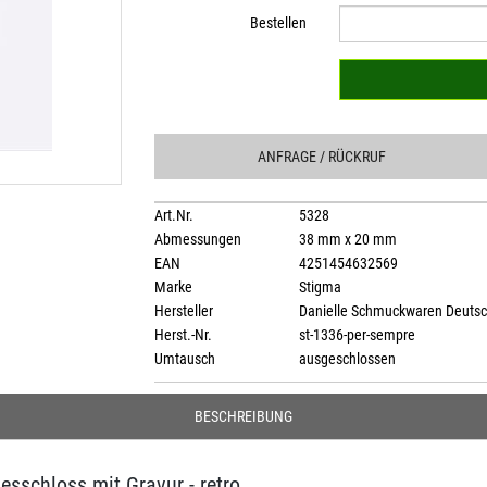
Bestellen
ANFRAGE
/ RÜCKRUF
Art.Nr.
5328
Abmessungen
38 mm x 20 mm
EAN
4251454632569
Marke
Stigma
Hersteller
Danielle Schmuckwaren Deuts
Herst.-Nr.
st-1336-per-sempre
Umtausch
ausgeschlossen
BESCHREIBUNG
esschloss mit Gravur - retro