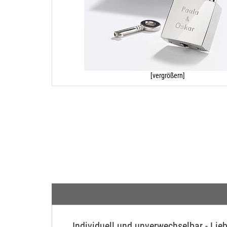
[vergrößern]
Individuell und unverwechselbar - Lieb