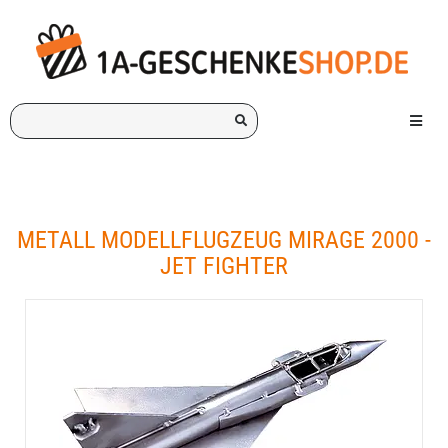
Ich
Menü e
suche
ein
Geschenk
für:
METALL MODELLFLUGZEUG MIRAGE 2000 -
JET FIGHTER