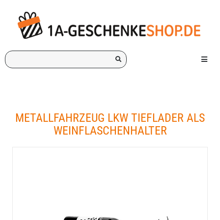
Ich
Menü e
suche
ein
Geschenk
für:
METALLFAHRZEUG LKW TIEFLADER ALS
WEINFLASCHENHALTER