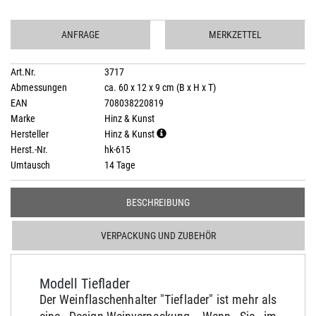
ANFRAGE
MERKZETTEL
Art.Nr.
3717
Abmessungen
ca. 60 x 12 x 9 cm (B x H x T)
EAN
708038220819
Marke
Hinz & Kunst
Hersteller
Hinz & Kunst
Herst.-Nr.
hk-615
Umtausch
14 Tage
BESCHREIBUNG
VERPACKUNG UND ZUBEHÖR
Modell Tieflader
Der Weinflaschenhalter "Tieflader" ist mehr als