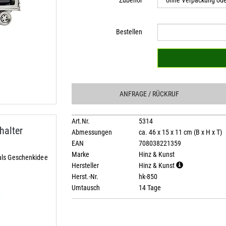
Zubehör
Bestellen
ANFRAGE
/ RÜCKRUF
Art.Nr.
5314
alter
Abmessungen
ca. 46 x 15 x 11 cm (B x H x T)
EAN
708038221359
Marke
Hinz & Kunst
als Geschenkidee
Hersteller
Hinz & Kunst
Herst.-Nr.
hk-850
Umtausch
14 Tage