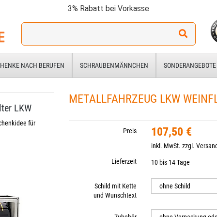
3% Rabatt bei Vorkasse
Ich
suche
ein
Geschenk
HENKE NACH BERUFEN
SCHRAUBENMÄNNCHEN
SONDERANGEBOTE
für:
METALLFAHRZEUG LKW WEINF
lter LKW
henkidee für
107,50 €
Preis
inkl. MwSt. zzgl.
Versan
Lieferzeit
10 bis 14 Tage
Schild mit Kette
und Wunschtext