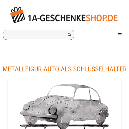
Ich
Menü e
suche
ein
Geschenk
für:
METALLFIGUR AUTO ALS SCHLÜSSELHALTER