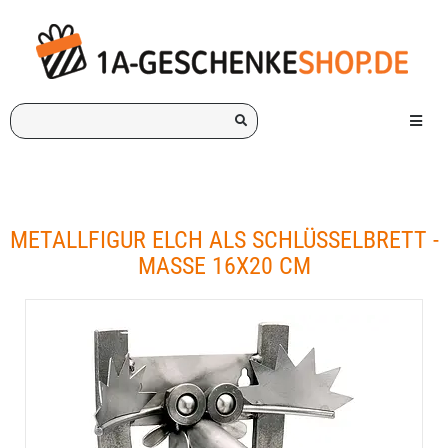
Ich
Menü e
suche
ein
Geschenk
für:
METALLFIGUR ELCH ALS SCHLÜSSELBRETT -
MASSE 16X20 CM