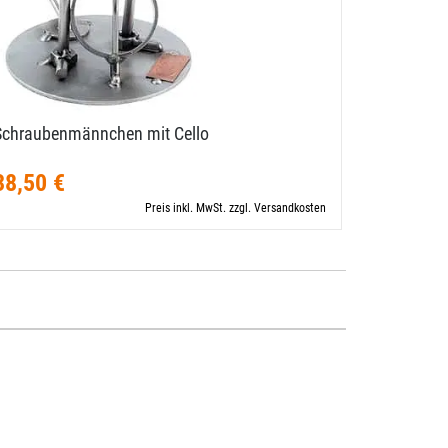
Schraubenmännchen mit Cello
Schraube
38,50 €
42,00 €
Preis inkl. MwSt. zzgl. Versandkosten