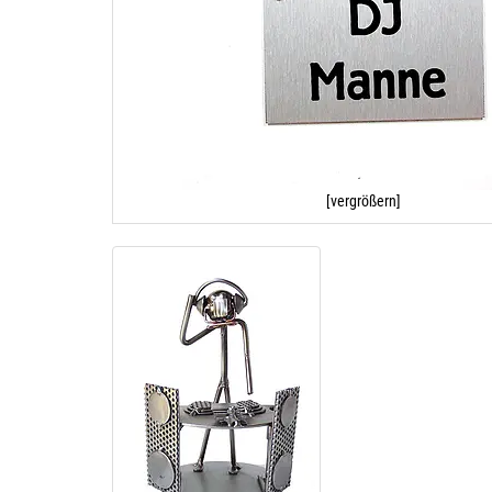
[vergrößern]