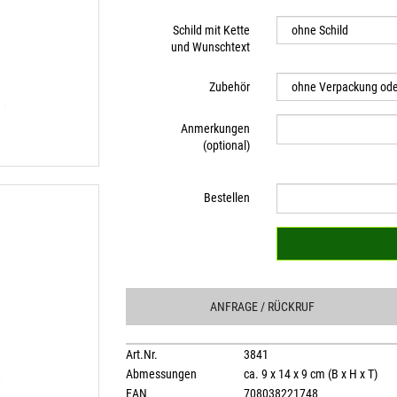
Schild mit Kette
und Wunschtext
Zubehör
Anmerkungen
(optional)
Bestellen
ANFRAGE
/ RÜCKRUF
Art.Nr.
3841
Abmessungen
ca. 9 x 14 x 9 cm (B x H x T)
EAN
708038221748