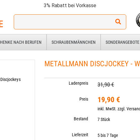
3% Rabatt bei Vorkasse
Ich
suche
ein
Geschenk
HENKE NACH BERUFEN
SCHRAUBENMÄNNCHEN
SONDERANGEBOTE
für:
METALLMANN DISCJOCKEY - W
Discjockeys
Ladenpreis
31,90 €
19,90 €
Preis
inkl. MwSt. zzgl.
Versan
Bestand
7 Stück
Lieferzeit
5 bis 7 Tage