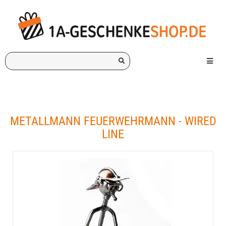
Ich
Menü e
suche
ein
Geschenk
für:
METALLMANN FEUERWEHRMANN - WIRED
LINE