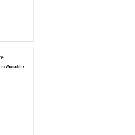
ze
chen Wunschtext