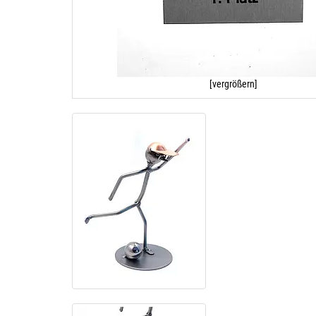
[vergrößern]