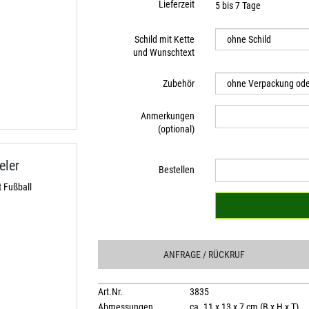
Lieferzeit
5 bis 7 Tage
Schild mit Kette
und Wunschtext
Zubehör
Anmerkungen
(optional)
eler
Bestellen
 Fußball
ANFRAGE
/ RÜCKRUF
Art.Nr.
3835
Abmessungen
ca. 11 x 13 x 7 cm (B x H x T)