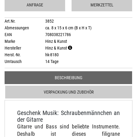
ANFRAGE
MERKZETTEL
Art.Nr.
3852
Abmessungen
ca. 8 x 15 x 6 cm (B x H x T)
EAN
708038221786
Marke
Hinz & Kunst
Hersteller
Hinz & Kunst
Herst.-Nr.
hk-8180
Umtausch
14 Tage
BESCHREIBUNG
VERPACKUNG UND ZUBEHÖR
Geschenk Musik: Schraubenmännchen an
der Gitarre
Gitarre und Bass sind beliebte Instrumente.
Deshalb ist dieses filigrane