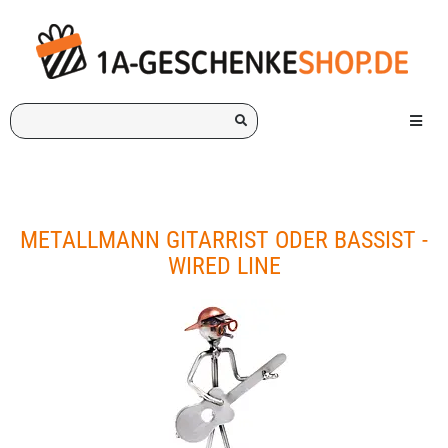
Ich
Menü e
suche
ein
Geschenk
für:
METALLMANN GITARRIST ODER BASSIST -
WIRED LINE