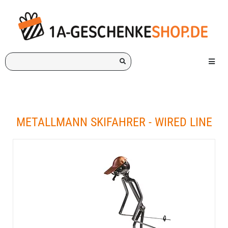
Ich
Menü e
suche
ein
Geschenk
für:
METALLMANN SKIFAHRER - WIRED LINE