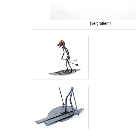
[vergrößern]