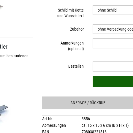
Schild mit Kette
und Wunschtext
Zubehör
Anmerkungen
ler
(optional)
 zum bestandenen
Bestellen
ANFRAGE
/ RÜCKRUF
Art.Nr.
3856
Abmessungen
ca. 15 x 15 x 6 cm (B x H x T)
EAN
708038221816