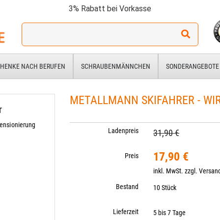
3% Rabatt bei Vorkasse
Ich
suche
ein
Geschenk
HENKE NACH BERUFEN
SCHRAUBENMÄNNCHEN
SONDERANGEBOTE
für:
METALLMANN SKIFAHRER - WIR
r
ensionierung
Ladenpreis
31,90 €
17,90 €
Preis
inkl. MwSt. zzgl.
Versan
Bestand
10 Stück
Lieferzeit
5 bis 7 Tage