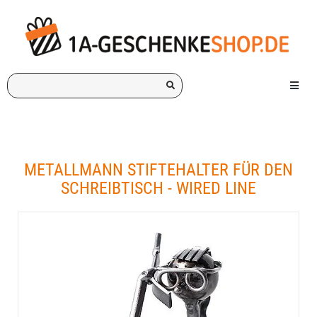
Ich
Menü e
suche
ein
Geschenk
für:
METALLMANN STIFTEHALTER FÜR DEN
SCHREIBTISCH - WIRED LINE