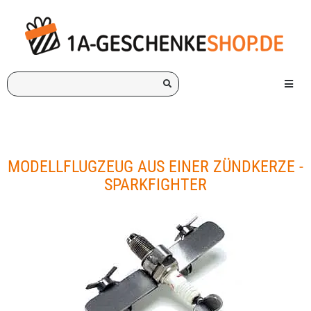
Ich
Menü e
suche
ein
Geschenk
für:
MODELLFLUGZEUG AUS EINER ZÜNDKERZE -
SPARKFIGHTER