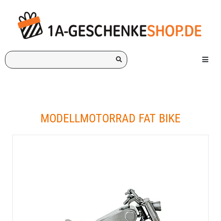
Ich
Menü e
suche
ein
Geschenk
für:
MODELLMOTORRAD FAT BIKE