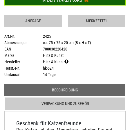
IN DEN WARENKORB
ANFRAGE
MERKZETTEL
Art.Nr.
2425
Abmessungen
ca. 75 x 75 x 20 cm (B x H x T)
EAN
708038220420
Marke
Hinz & Kunst
Hersteller
Hinz & Kunst
Herst.-Nr.
hk-524
Umtausch
14 Tage
BESCHREIBUNG
VERPACKUNG UND ZUBEHÖR
Geschenk für Katzenfreunde
Die Katze ist des Menschen liebster Freund.