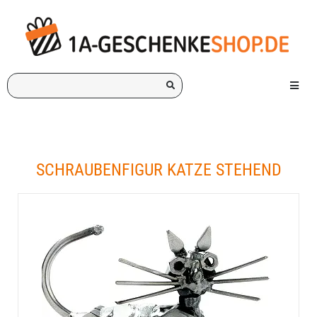
Ich
Menü e
suche
ein
Geschenk
für:
SCHRAUBENFIGUR KATZE STEHEND