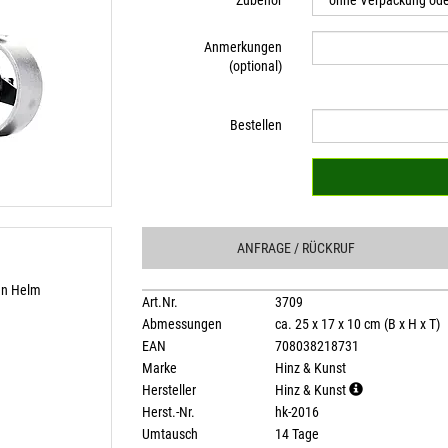
Zubehör
Anmerkungen
(optional)
Bestellen
ANFRAGE
/ RÜCKRUF
nen Helm
Art.Nr.
3709
Abmessungen
ca. 25 x 17 x 10 cm (B x H x T)
EAN
708038218731
Marke
Hinz & Kunst
Hersteller
Hinz & Kunst
Herst.-Nr.
hk-2016
Umtausch
14 Tage