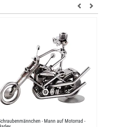
Schraubenmännchen - Mann auf Motorrad -
Modellfah
Harley