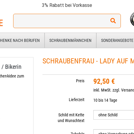
3% Rabatt bei Vorkasse
Ich
suche
ein
Geschenk
HENKE NACH BERUFEN
SCHRAUBENMÄNNCHEN
SONDERANGEBOTE
für:
SCHRAUBENFRAU - LADY AUF
/ Bikerin
schenkidee zum
92,50 €
Preis
inkl. MwSt. zzgl.
Versan
Lieferzeit
10 bis 14 Tage
Schild mit Kette
und Wunschtext