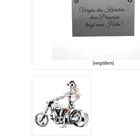
[vergrößern]