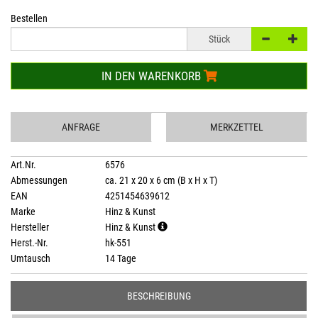
Bestellen
Stück
IN DEN WARENKORB
ANFRAGE
MERKZETTEL
Art.Nr.
6576
Abmessungen
ca. 21 x 20 x 6 cm (B x H x T)
EAN
4251454639612
Marke
Hinz & Kunst
Hersteller
Hinz & Kunst
Herst.-Nr.
hk-551
Umtausch
14 Tage
BESCHREIBUNG