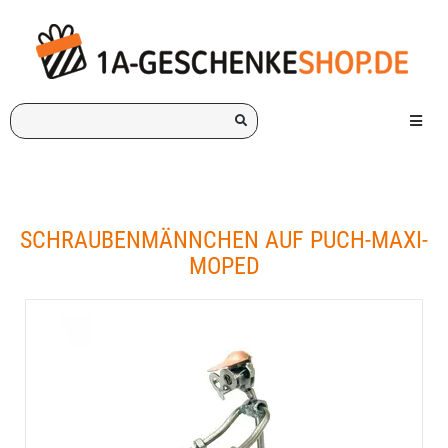
Ich
Menü e
suche
ein
Geschenk
für:
SCHRAUBENMÄNNCHEN AUF PUCH-MAXI-
MOPED