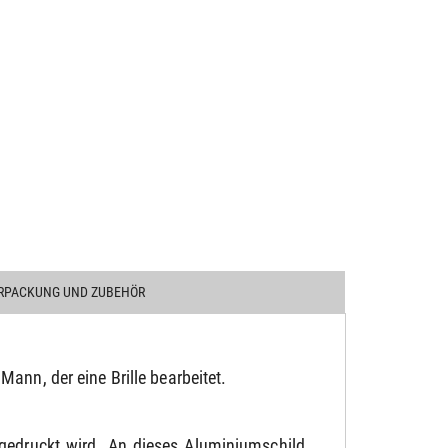
RPACKUNG UND ZUBEHÖR
nn, der eine Brille bearbeitet.
gedruckt wird. An dieses Aluminiumschild