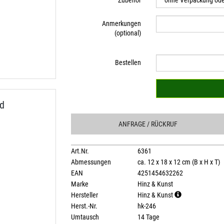
Zubehör
Anmerkungen
(optional)
Bestellen
d
ANFRAGE
/ RÜCKRUF
Art.Nr.
6361
Abmessungen
ca. 12 x 18 x 12 cm (B x H x T)
EAN
4251454632262
Marke
Hinz & Kunst
Hersteller
Hinz & Kunst
Herst.-Nr.
hk-246
Umtausch
14 Tage