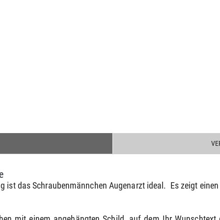
VE
e
g ist das Schraubenmännchen Augenarzt ideal. Es zeigt einen Ma
hen mit einem angehängten Schild, auf dem Ihr Wunschtext 