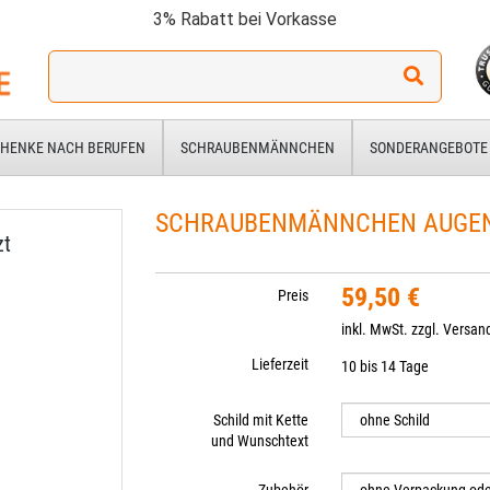
3% Rabatt bei Vorkasse
Ich
suche
ein
Geschenk
HENKE NACH BERUFEN
SCHRAUBENMÄNNCHEN
SONDERANGEBOTE
für:
SCHRAUBENMÄNNCHEN AUGE
zt
59,50 €
Preis
inkl. MwSt. zzgl.
Versan
Lieferzeit
10 bis 14 Tage
Schild mit Kette
und Wunschtext