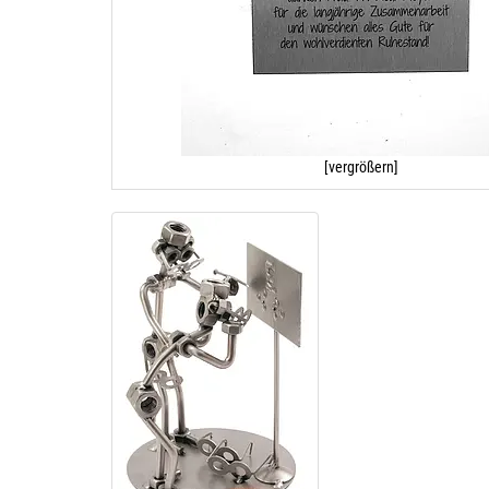
[vergrößern]