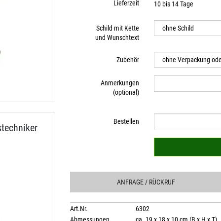
Lieferzeit
10 bis 14 Tage
Schild mit Kette
und Wunschtext
Zubehör
Anmerkungen
(optional)
Bestellen
techniker
ANFRAGE
/ RÜCKRUF
Art.Nr.
6302
Abmessungen
ca. 19 x 18 x 10 cm (B x H x T)