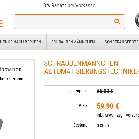
3% Rabatt bei Vorkasse
Ich
suche
ein
Geschenk
HENKE NACH BERUFEN
SCHRAUBENMÄNNCHEN
SONDERANGEBOTE
für:
SCHRAUBENMÄNNCHEN
tomation
AUTOMATISIERUNGSTECHNIKE
chenkidee zum
65,00 €
Ladenpreis
59,90 €
Preis
inkl. MwSt. zzgl.
Versan
Bestand
0 Stück