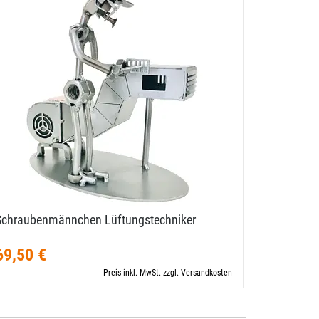
Schraubenmännchen Lüftungstechniker
Schraube
69,50 €
4
59,00 €
Preis inkl. MwSt. zzgl. Versandkosten