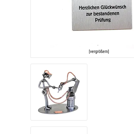
[vergrößern]