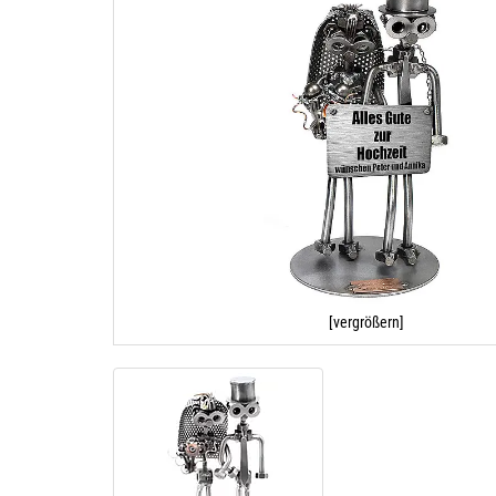
[vergrößern]