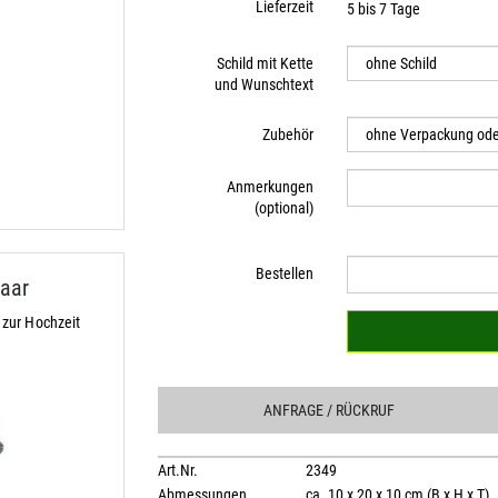
Lieferzeit
5 bis 7 Tage
Schild mit Kette
und Wunschtext
Zubehör
Anmerkungen
(optional)
Bestellen
aar
zur Hochzeit
ANFRAGE
/ RÜCKRUF
Art.Nr.
2349
Abmessungen
ca. 10 x 20 x 10 cm (B x H x T)