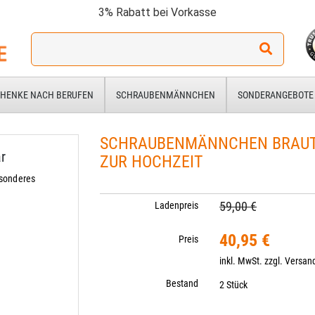
3% Rabatt bei Vorkasse
Ich
suche
ein
Geschenk
HENKE NACH BERUFEN
SCHRAUBENMÄNNCHEN
SONDERANGEBOTE
für:
SCHRAUBENMÄNNCHEN BRAUT
r
ZUR HOCHZEIT
esonderes
59,00 €
Ladenpreis
40,95 €
Preis
inkl. MwSt. zzgl.
Versan
Bestand
2 Stück