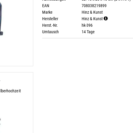
EAN
708038219899
Marke
Hinz & Kunst
Hersteller
Hinz & Kunst
Herst.-Nr.
hk-396
Umtausch
14 Tage
r
lberhochzeit