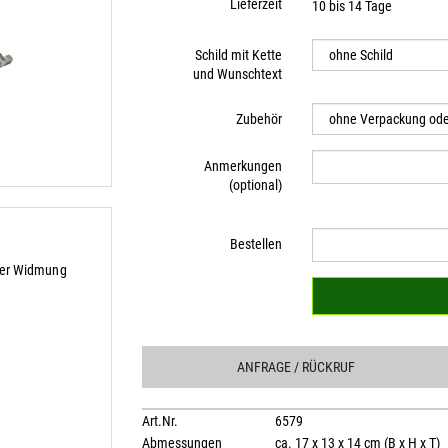
Lieferzeit
10 bis 14 Tage
Schild mit Kette
und Wunschtext
Zubehör
Anmerkungen
(optional)
Bestellen
her Widmung
ANFRAGE
/ RÜCKRUF
Art.Nr.
6579
Abmessungen
ca. 17 x 13 x 14 cm (B x H x T)