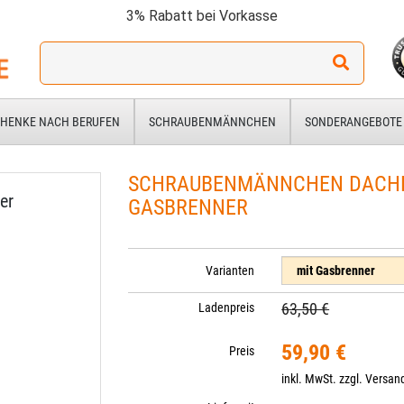
3% Rabatt bei Vorkasse
Ich
suche
ein
Geschenk
HENKE NACH BERUFEN
SCHRAUBENMÄNNCHEN
SONDERANGEBOTE
für:
SCHRAUBENMÄNNCHEN DACHD
er
GASBRENNER
Varianten
63,50 €
Ladenpreis
59,90 €
Preis
inkl. MwSt. zzgl.
Versan