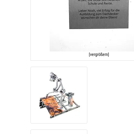
[vergrößern]