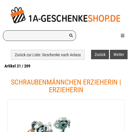
Ich
Menü e
suche
ein
Geschenk
Zurück
Weiter
Zurück zur Liste: Geschenke nach Anlass
für:
Artikel 21 / 209
SCHRAUBENMÄNNCHEN ERZIEHERIN |
ERZIEHERIN