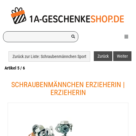
Ich
Menü e
suche
ein
Geschenk
Zurück
Weiter
Zurück zur Liste: Schraubenmännchen Sport
für:
Artikel 5 / 6
SCHRAUBENMÄNNCHEN ERZIEHERIN |
ERZIEHERIN