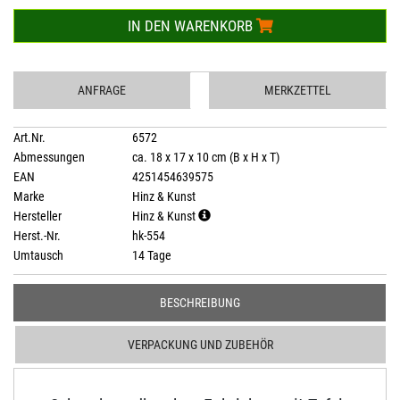
IN DEN WARENKORB
ANFRAGE
MERKZETTEL
Art.Nr.
6572
Abmessungen
ca. 18 x 17 x 10 cm (B x H x T)
EAN
4251454639575
Marke
Hinz & Kunst
Hersteller
Hinz & Kunst
Herst.-Nr.
hk-554
Umtausch
14 Tage
BESCHREIBUNG
VERPACKUNG UND ZUBEHÖR