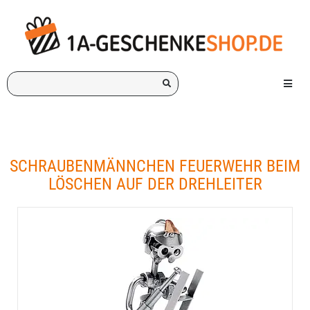
Ich
Menü e
suche
ein
Geschenk
für:
SCHRAUBENMÄNNCHEN FEUERWEHR BEIM
LÖSCHEN AUF DER DREHLEITER