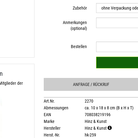
Zubehör
Anmerkungen
(optional)
Bestellen
n
itglieder der
ANFRAGE
/ RÜCKRUF
Art.Nr.
2270
Abmessungen
ca. 10 x 18 x 8 cm (B x H x T)
EAN
708038219196
Marke
Hinz & Kunst
Hersteller
Hinz & Kunst
Herst.-Nr.
hk-259