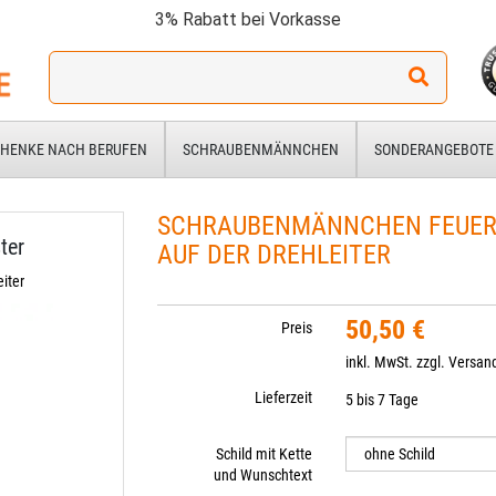
3% Rabatt bei Vorkasse
Ich
suche
ein
Geschenk
HENKE NACH BERUFEN
SCHRAUBENMÄNNCHEN
SONDERANGEBOTE
für:
SCHRAUBENMÄNNCHEN FEUER
ter
AUF DER DREHLEITER
iter
50,50 €
Preis
inkl. MwSt. zzgl.
Versan
Lieferzeit
5 bis 7 Tage
Schild mit Kette
und Wunschtext