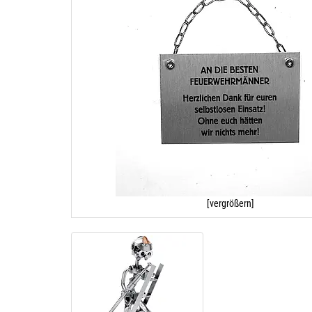
[vergrößern]