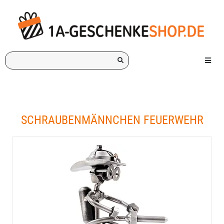
Ich
Menü e
suche
ein
Geschenk
für:
SCHRAUBENMÄNNCHEN FEUERWEHR