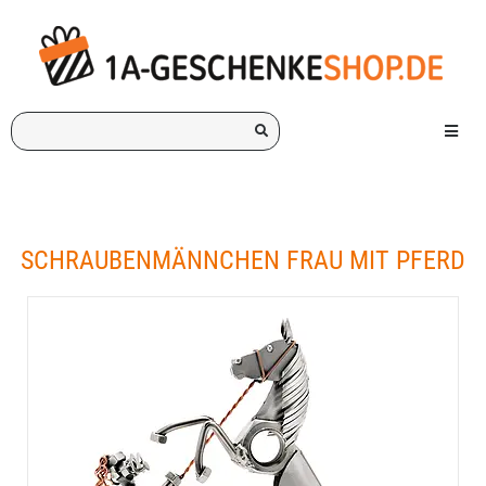
Ich
Menü e
suche
ein
Geschenk
für:
SCHRAUBENMÄNNCHEN FRAU MIT PFERD