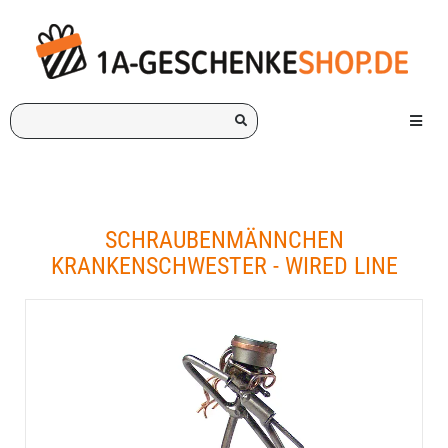
Ich
Menü e
suche
ein
Geschenk
für:
SCHRAUBENMÄNNCHEN
KRANKENSCHWESTER - WIRED LINE